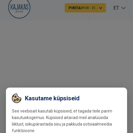
ET
PIRITA
09.00 - 21.00
Kasutame küpsiseid
See veebisait kasutab küpsiseid, et tagada teile parim
kasutuskogemus. Küpsised aitavad meil analüüsida
liiklust, isikupärastada sisu ja pakkuda sotsiaalmeedia
funktsioone.