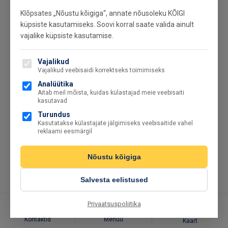
Klõpsates „Nõustu kõigiga“, annate nõusoleku KÕIGI
küpsiste kasutamiseks. Soovi korral saate valida ainult
vajalike küpsiste kasutamise.
Vajalikud
Vajalikud veebisaidi korrektseks toimimiseks
Analüütika
Aitab meil mõista, kuidas külastajad meie veebisaiti
kasutavad
Turundus
Kasutatakse külastajate jälgimiseks veebisaitide vahel
reklaami eesmärgil
Nõustu kõigiga
Salvesta eelistused
Privaatsuspoliitika
Kontaktid
Menüü
Kaart